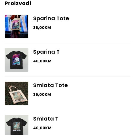
Muzika
Proizvodi
PM_kolekcija
Sparina Tote
35,00
KM
Posteri
Sarajevo
Sparina T
Stikeri
40,00
KM
Uncategorized
Smlata Tote
35,00
KM
Smlata T
40,00
KM