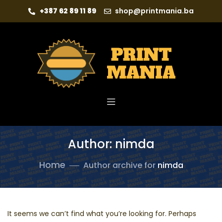
+387 62 89 11 89
shop@printmania.ba
Author: nimda
Home
Author archive for
nimda
It seems we can’t find what you’re looking for. Perhaps