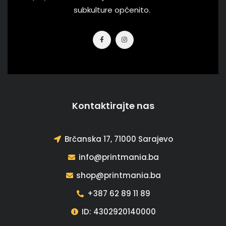
subkulture općenito.
Kontaktirajte nas
Brčanska 17, 71000 Sarajevo
info@printmania.ba
shop@printmania.ba
+387 62 89 11 89
ID: 4302920140000