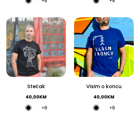
+8
+8
Stećak
Visim o koncu
40,00
KM
40,00
KM
+8
+8