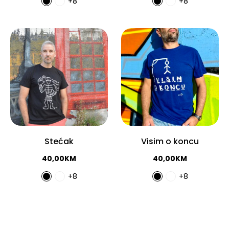
+8
+8
Stećak
Visim o koncu
40,00
KM
40,00
KM
+8
+8