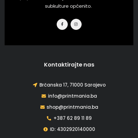
subkulture općenito.
Kontaktirajte nas
Brčanska 17, 71000 Sarajevo
info@printmania.ba
shop@printmania.ba
+387 62 89 11 89
ID: 4302920140000