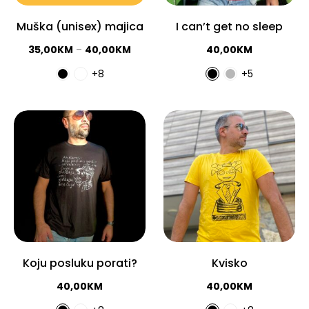
Muška (unisex) majica
I can’t get no sleep
35,00
KM
–
40,00
KM
40,00
KM
+8
+5
Koju posluku porati?
Kvisko
40,00
KM
40,00
KM