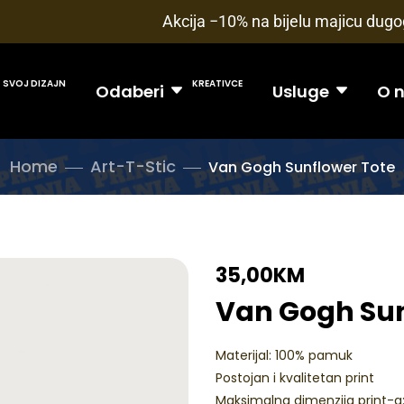
Akcija −10% na bijelu majicu dugog
SVOJ DIZAJN
KREATIVCE
Odaberi
Usluge
O 
Home
Art-T-Stic
Van Gogh Sunflower Tote
35,00
KM
Van Gogh Sun
Materijal: 100% pamuk
Postojan i kvalitetan print
Maksimalna dimenzija print-a