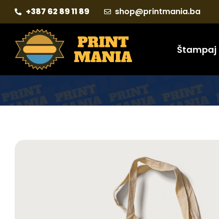
+387 62 89 11 89
shop@printmania.ba
Štampaj