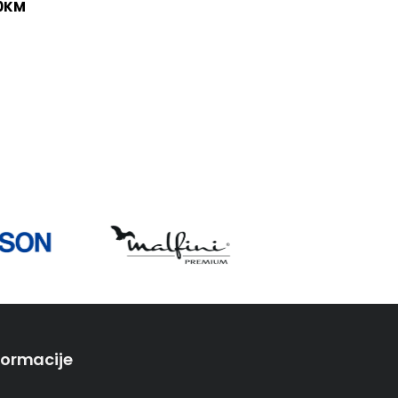
0
KM
formacije