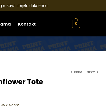
 rukava i bijelu duksericu!
nama
Kontakt
0
PREV
NEXT
flower Tote
: 35 x 42 cm