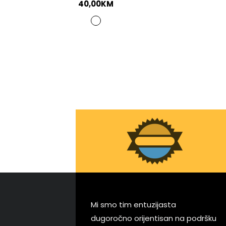
40,00
KM
Mi smo tim entuzijasta
dugoročno orijentisan na podršku