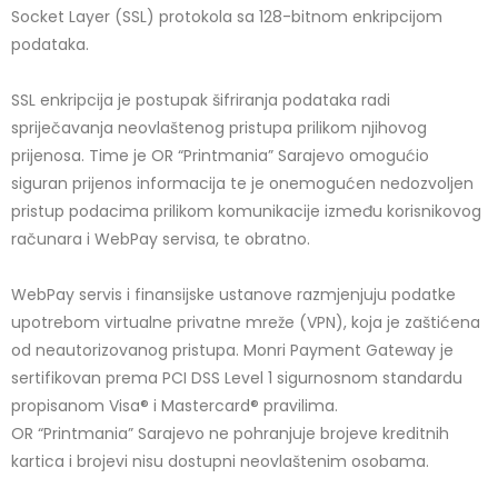
Socket Layer (SSL) protokola sa 128-bitnom enkripcijom
podataka.
SSL enkripcija je postupak šifriranja podataka radi
spriječavanja neovlaštenog pristupa prilikom njihovog
prijenosa. Time je OR “Printmania” Sarajevo omogućio
siguran prijenos informacija te je onemogućen nedozvoljen
pristup podacima prilikom komunikacije između korisnikovog
računara i WebPay servisa, te obratno.
WebPay servis i finansijske ustanove razmjenjuju podatke
upotrebom virtualne privatne mreže (VPN), koja je zaštićena
od neautorizovanog pristupa.
Monri Payment Gateway je
sertifikovan prema PCI DSS Level 1 sigurnosnom standardu
propisanom Visa® i Mastercard® pravilima.
OR “Printmania” Sarajevo ne pohranjuje brojeve kreditnih
kartica i brojevi nisu dostupni neovlaštenim osobama.