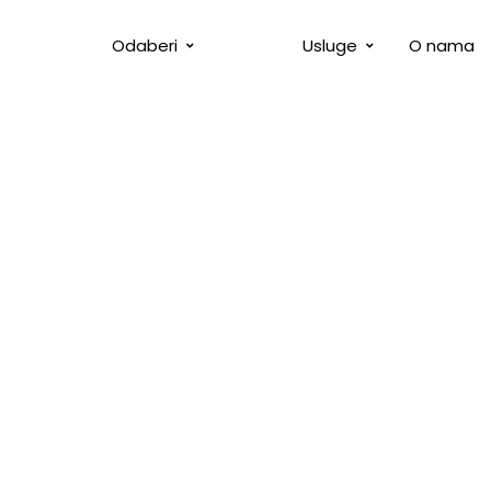
SVOJ DIZAJN
KREATIVCE
Odaberi
Usluge
O nama