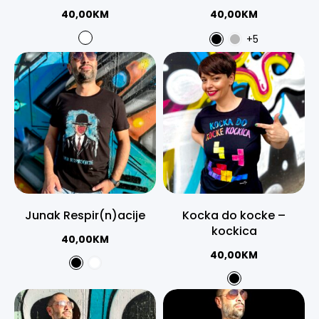
40,00
KM
40,00
KM
+5
Junak Respir(n)acije
Kocka do kocke –
kockica
40,00
KM
40,00
KM