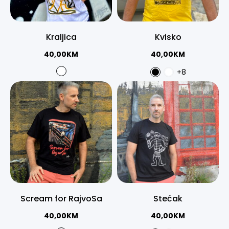
Kraljica
Kvisko
40,00
KM
40,00
KM
+8
Scream for RajvoSa
Stećak
40,00
KM
40,00
KM