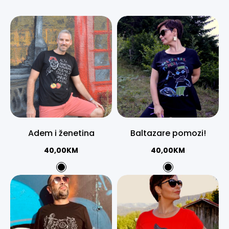
Adem i ženetina
Baltazare pomozi!
40,00
KM
40,00
KM