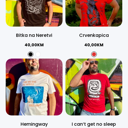
Bitka na Neretvi
Crvenkapica
40,00
KM
40,00
KM
Hemingway
I can’t get no sleep