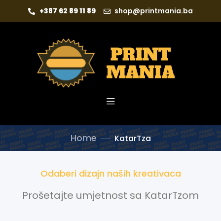
+387 62 89 11 89
shop@printmania.ba
Home
KatarTza
Odaberi dizajn naših kreativaca
Prošetajte umjetnost sa KatarTzom