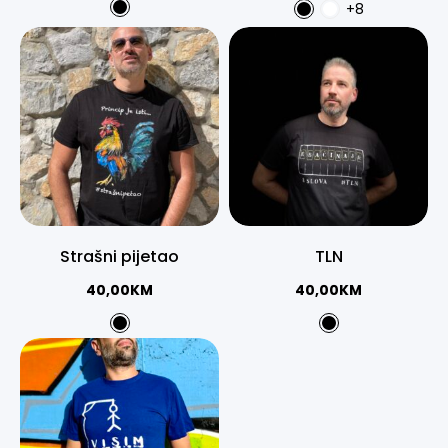
+8
Strašni pijetao
TLN
40,00
KM
40,00
KM