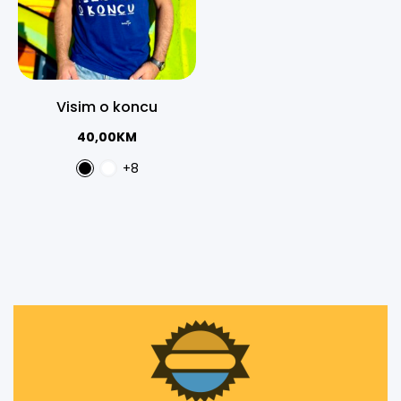
Visim o koncu
40,00
KM
+8