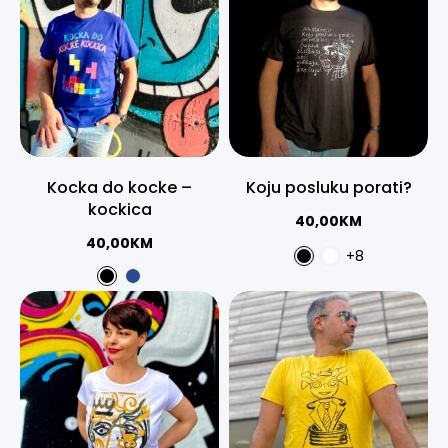
Kocka do kocke –
Koju posluku porati?
kockica
40,00
KM
40,00
KM
+8