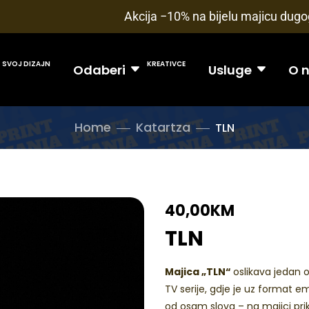
Akcija −10% na bijelu majicu dugog
SVOJ DIZAJN
KREATIVCE
Odaberi
Usluge
O 
Home
Katartza
TLN
40,00
KM
TLN
Majica „TLN“
oslikava jedan 
TV serije, gdje je uz format em
od osam slova – na majici pri