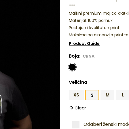
***
Malfini premium majica kratk
Materijal: 100% pamuk
Postojan i kvalitetan print
Maksimalna dimenzija print-a
Product Guide
Boja
CRNA
Veličina
XS
M
L
S
Clear
Odaberi ženski mode