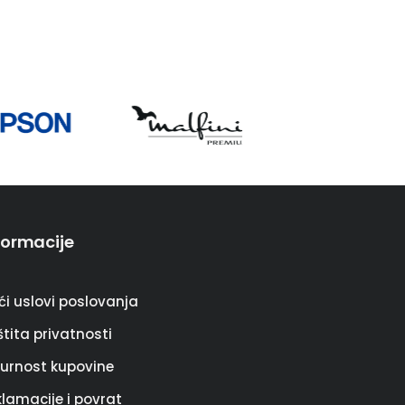
formacije
ći uslovi poslovanja
tita privatnosti
gurnost kupovine
klamacije i povrat