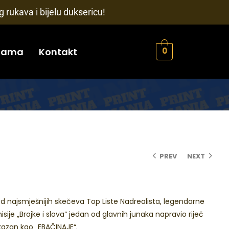
 rukava i bijelu duksericu!
nama
Kontakt
0
PREV
NEXT
od najsmješnijih skečeva Top Liste Nadrealista, legendarne
isije „Brojke i slova“ jedan od glavnih junaka napravio riječ
kazan kao „EBAČINAJE“.