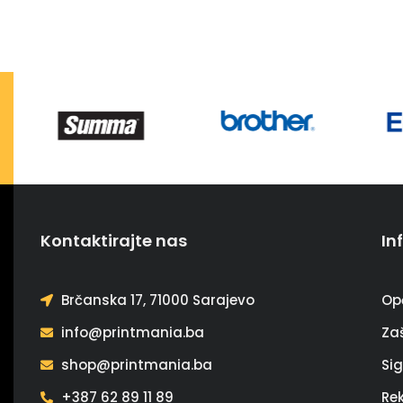
Kontaktirajte nas
In
Brčanska 17, 71000 Sarajevo
Op
info@printmania.ba
Zaš
shop@printmania.ba
Si
+387 62 89 11 89
Re