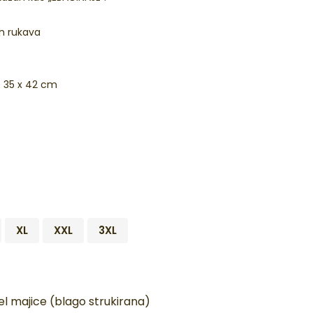
ih rukava
: 35 x 42 cm
XL
XXL
3XL
l majice (blago strukirana)