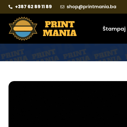
+387 62 89 11 89
shop@printmania.ba
Štampaj