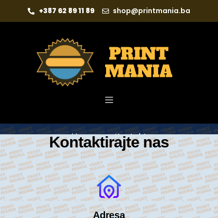
+387 62 89 11 89
shop@printmania.ba
Home
Kontakt
Kontaktirajte
nas
Adresa