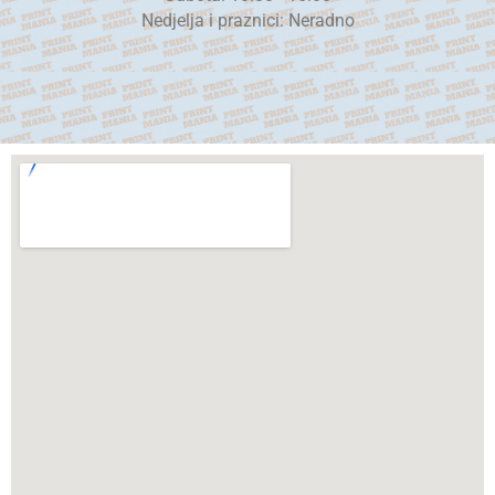
Nedjelja i praznici: Neradno