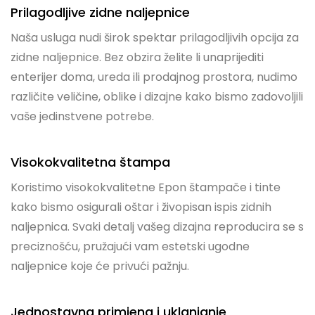
Prilagodljive zidne naljepnice
Naša usluga nudi širok spektar prilagodljivih opcija za
zidne naljepnice. Bez obzira želite li unaprijediti
enterijer doma, ureda ili prodajnog prostora, nudimo
različite veličine, oblike i dizajne kako bismo zadovoljili
vaše jedinstvene potrebe.
Visokokvalitetna štampa
Koristimo visokokvalitetne Epon štampače i tinte
kako bismo osigurali oštar i živopisan ispis zidnih
naljepnica. Svaki detalj vašeg dizajna reproducira se s
preciznošću, pružajući vam estetski ugodne
naljepnice koje će privući pažnju.
Jednostavna primjena i uklanjanje