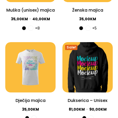
Muška (unisex) majica
Ženska majica
35,00
KM
–
40,00
KM
35,00
KM
+8
+5
Sale!
Dječija majica
Dukserica – Unisex
35,00
KM
81,00
KM
–
90,00
KM