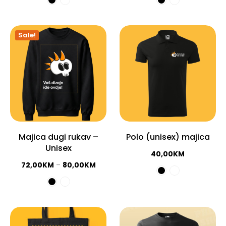
Sale!
Majica dugi rukav –
Polo (unisex) majica
Unisex
40,00
KM
72,00
KM
–
80,00
KM