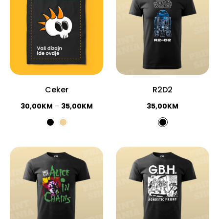
Ceker
R2D2
30,00
KM
–
35,00
KM
35,00
KM