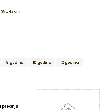
: 35 x 42 cm
8 godina
10 godina
12 godina
a prednju