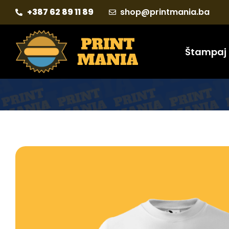
+387 62 89 11 89
shop@printmania.ba
Štampaj