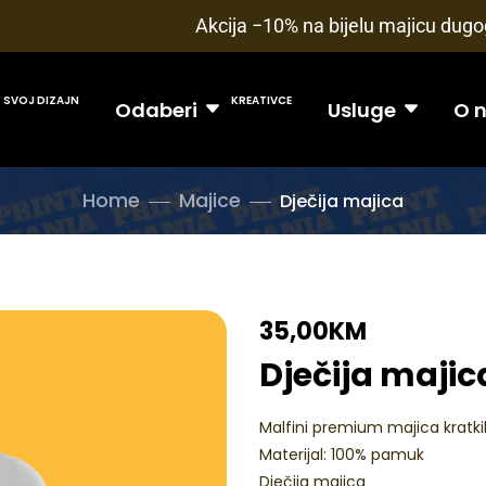
Akcija −10% na bijelu majicu dugog
SVOJ DIZAJN
KREATIVCE
Odaberi
Usluge
O 
Home
Majice
Dječija majica
35,00
KM
Dječija majic
Malfini premium majica kratk
Materijal: 100% pamuk
Dječija majica