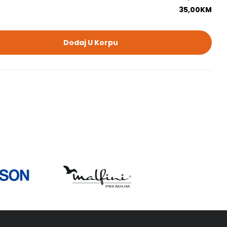
35,00
KM
Dodaj U Korpu