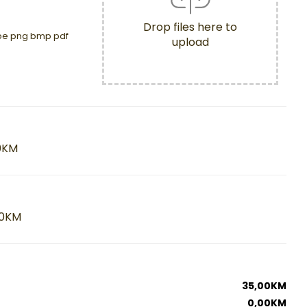
Drop files here to
 jpe png bmp pdf
upload
0KM
00KM
35,00
KM
0,00
KM