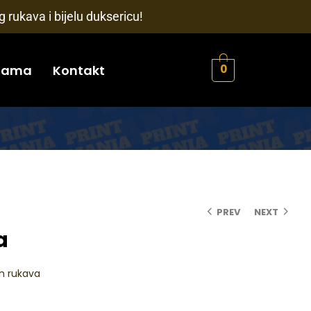
 rukava i bijelu duksericu!
nama
Kontakt
0
PREV
NEXT
a
ih rukava