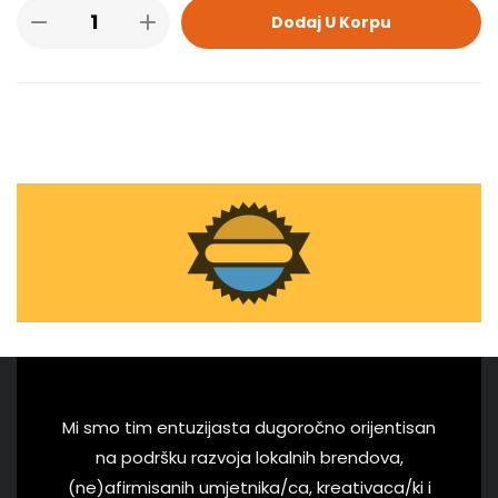
Dodaj U Korpu
Mi smo tim entuzijasta dugoročno orijentisan
na podršku razvoja lokalnih brendova,
(ne)afirmisanih umjetnika/ca, kreativaca/ki i