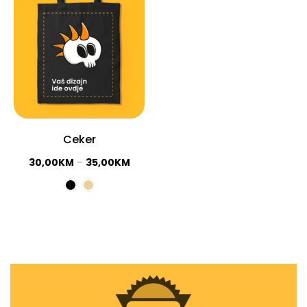
Ceker
30,00
KM
–
35,00
KM