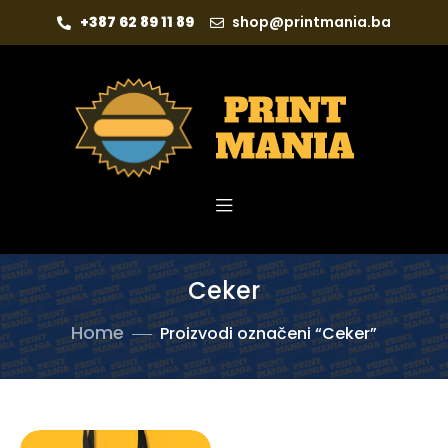
+387 62 89 11 89
shop@printmania.ba
Ceker
Home
Proizvodi označeni “Ceker”