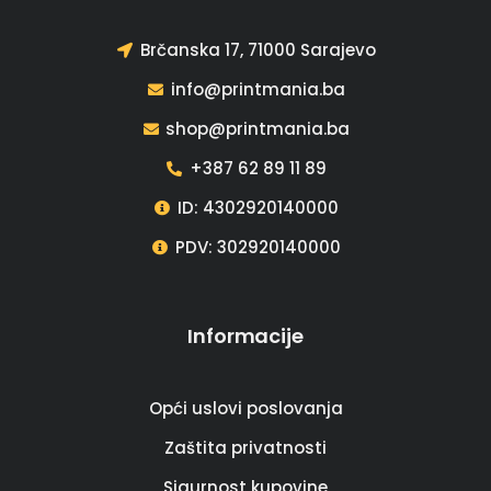
Brčanska 17, 71000 Sarajevo
info@printmania.ba
shop@printmania.ba
+387 62 89 11 89
ID: 4302920140000
PDV: 302920140000
Informacije
Opći uslovi poslovanja
Zaštita privatnosti
Sigurnost kupovine