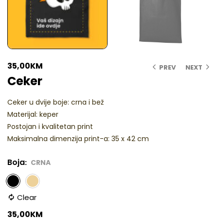
35,00
KM
PREV
NEXT
Ceker
Ceker u dvije boje: crna i bež
Materijal: keper
Postojan i kvalitetan print
Maksimalna dimenzija print-a: 35 x 42 cm
Boja
CRNA
Clear
35,00
KM