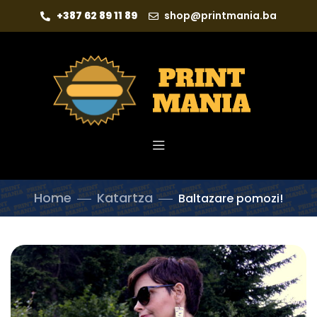
+387 62 89 11 89
shop@printmania.ba
Home
Katartza
Baltazare pomozi!