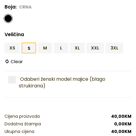
Boja
CRNA
Veličina
XS
M
L
XL
XXL
3XL
S
Clear
Odaberi ženski model majice (blago
strukirana)
Cijena proizvoda
40,00
KM
Dodatna štampa
0,00
KM
Ukupna cijena
40,00
KM