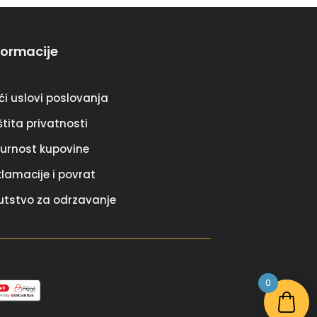
formacije
ći uslovi poslovanja
tita privatnosti
gurnost kupovine
klamacije i povrat
utstvo za odrzavanje
0