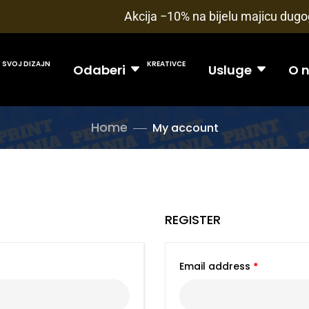
Akcija −10% na bijelu majicu dugog
SVOJ DIZAJN
KREATIVCE
Odaberi
Usluge
O 
Home
My account
REGISTER
Email address
*