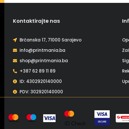
Kontaktirajte nas
In
Brčanska 17, 71000 Sarajevo
Op
info@printmania.ba
Zaš
shop@printmania.ba
Si
+387 62 89 11 89
Re
ID: 4302920140000
Up
PDV: 302920140000