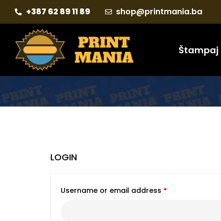
+387 62 89 11 89
shop@printmania.ba
Štampaj
LOGIN
Username or email address
*