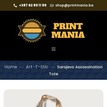
+387 62 89 11 89
shop@printmania.ba
Home
Art-T-Stic
Sarajevo Assassination
Tote