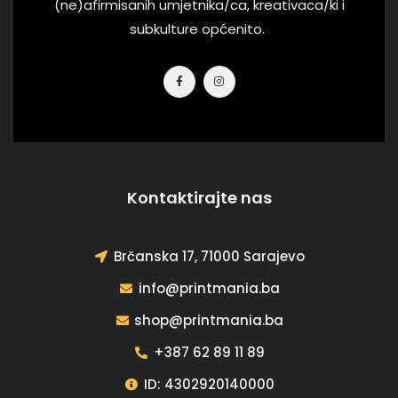
(ne)afirmisanih umjetnika/ca, kreativaca/ki i
subkulture općenito.
Kontaktirajte nas
Brčanska 17, 71000 Sarajevo
info@printmania.ba
shop@printmania.ba
+387 62 89 11 89
ID: 4302920140000