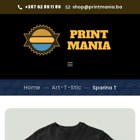
+387 62 89 11 89
shop@printmania.ba
Home
Art-T-Stic
Sparina T