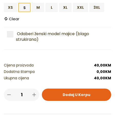
XS
M
L
XL
XXL
3XL
S
Clear
Odaberi ženski model majice (blago
strukirana)
Cijena proizvoda
40,00
KM
Dodatna štampa
0,00
KM
Ukupna cijena
40,00
KM
Dodaj U Korpu