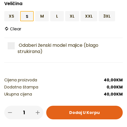
Veličina
XS
M
L
XL
XXL
3XL
S
Clear
Odaberi ženski model majice (blago
strukirana)
Cijena proizvoda
40,00
KM
Dodatna štampa
0,00
KM
Ukupna cijena
40,00
KM
Dodaj U Korpu