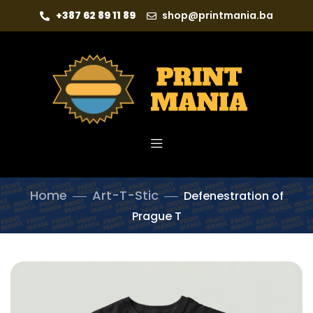
+387 62 89 11 89
shop@printmania.ba
Home
Art-T-Stic
Defenestration of
Prague T